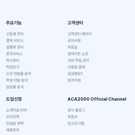
주요기능
고객센터
신입생 관리
고객센터 페이지
결제 서비스
공지사항
설명회 관리
자료실
문자서비스
업데이트 노트
학사관리
서버 작업 공지
학원친구
사용료 결제
신규 전환율 분석
궁금해요?
학생 이탈 방지
원격지원
성장률 분석
도입신청
ACA2000 Official Channel
소개자료 PDF
공식 블로그
모의견적
유튜브
컨설팅 예약
인스타그램
제휴문의