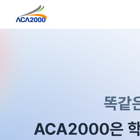
똑같은
ACA2000은 