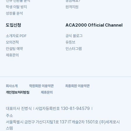
신규 전환율 분석
궁금해요?
학생 이탈 방지
원격지원
성장률 분석
도입신청
ACA2000 Official Channel
소개자료 PDF
공식 블로그
모의견적
유튜브
컨설팅 예약
인스타그램
제휴문의
회사소개
학원회원 이용약관
최종회원 이용약관
개인정보처리방침
제휴문의
대표이사
진병식
사업자등록번호
130-81-94579
주소
서울특별시 금천구 가산디지털1로 137 IT캐슬2차 1501호 (주)세계로시
스템