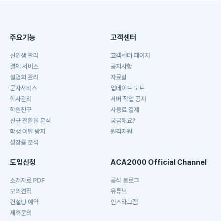
주요기능
고객센터
신입생 관리
고객센터 페이지
결제 서비스
공지사항
설명회 관리
자료실
문자서비스
업데이트 노트
학사관리
서버 작업 공지
학원친구
사용료 결제
신규 전환율 분석
궁금해요?
학생 이탈 방지
원격지원
성장률 분석
도입신청
ACA2000 Official Channel
소개자료 PDF
공식 블로그
모의견적
유튜브
컨설팅 예약
인스타그램
제휴문의