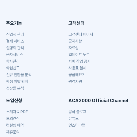
주요기능
고객센터
신입생 관리
고객센터 페이지
결제 서비스
공지사항
설명회 관리
자료실
문자서비스
업데이트 노트
학사관리
서버 작업 공지
학원친구
사용료 결제
신규 전환율 분석
궁금해요?
학생 이탈 방지
원격지원
성장률 분석
도입신청
ACA2000 Official Channel
소개자료 PDF
공식 블로그
모의견적
유튜브
컨설팅 예약
인스타그램
제휴문의